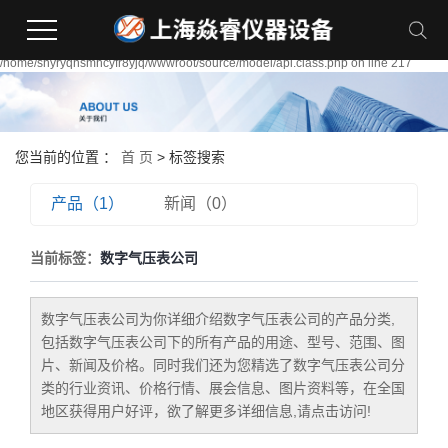
Warning:
file_put_contents(/home/shyryqnsmhcyfr8yjq/wwwroot/source/cache/license_cache
failed to open stream: Permission denied in
/home/shyryqnsmhcyfr8yjq/wwwroot/source/model/api.class.php on line 217
您当前的位置 ：
首 页
> 标签搜索
产品（1）
新闻（0）
当前标签：
数字气压表公司
数字气压表公司
为你详细介绍
数字气压表公司
的产品分类,
包括
数字气压表公司
下的所有产品的用途、型号、范围、图
片、新闻及价格。同时我们还为您精选了
数字气压表公司
分
类的行业资讯、价格行情、展会信息、图片资料等，在全国
地区获得用户好评，欲了解更多详细信息,请点击访问!