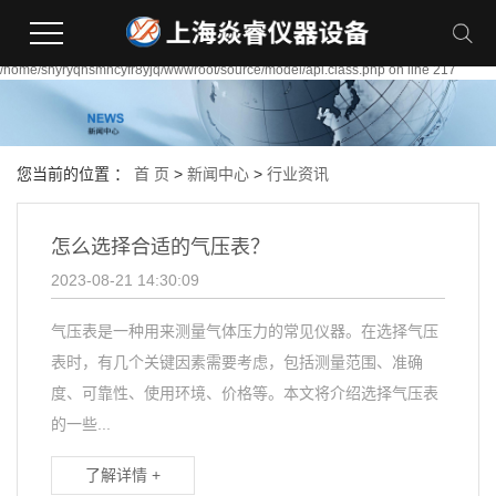
Warning:
file_put_contents(/home/shyryqnsmhcyfr8yjq/wwwroot/source/cache/license_cache
failed to open stream: Permission denied in
/home/shyryqnsmhcyfr8yjq/wwwroot/source/model/api.class.php on line 217
您当前的位置 ：
首 页
>
新闻中心
>
行业资讯
怎么选择合适的气压表？
2023-08-21 14:30:09
气压表是一种用来测量气体压力的常见仪器。在选择气压
表时，有几个关键因素需要考虑，包括测量范围、准确
度、可靠性、使用环境、价格等。本文将介绍选择气压表
的一些...
了解详情 +