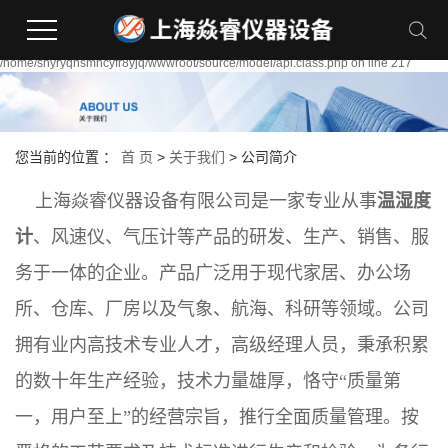
Warning:
file_put_contents(/home/shyryqnsmhcyfr8yjq/wwwroot/source/cache/license_cache
failed to open stream: Permission denied in
/home/shyryqnsmhcyfr8yjq/wwwroot/source/model/api.class.php on line 217
您当前的位置 ：
首 页
>
关于我们
>
公司简介
上海焱睿仪器设备有限公司是一家专业从事
温湿度
计
、风速仪、气压计等产品的研发、生产、销售、服
务于一体的企业。产品广泛用于现代家居、办公场
所、仓库、厂房以及气象、航海、科研等领域。公司
拥有业内高技术专业人才，高级经理人员，秉承积累
的数十年生产经验，技术力量雄厚，恪守“质量第
一，用户至上”的经营宗旨，推行全面质量管理。按