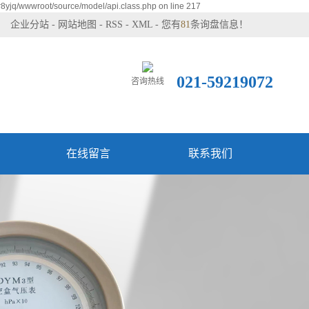
8yjq/wwwroot/source/model/api.class.php on line 217
企业分站
-
网站地图
-
RSS
-
XML
-
您有
81
条询盘信息！
021-59219072
咨询热线
在线留言
联系我们