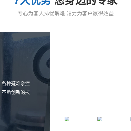
7大优势
您身边的专家
专心为客人排忧解难 竭力为客户赢得效益
价
时
，各种疑难杂症
格
效
，不断创新的技
优
快