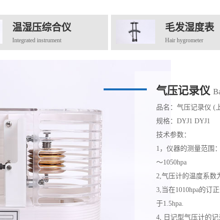
温湿压综合仪
毛发湿度表
Integrated instrument
Hair hygrometer
气压记录仪
B
品名：气压记录仪 (
规格：DYJ1 DYJ1
技术参数：
1，仪器的测量范围：在
～1050hpa
2,气压计的温度系数为不
3,当在1010hpa的订
于1.5hpa.
4, 日记型气压计的记